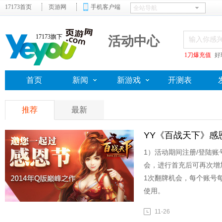
17173首页
页游网
手机客户端
17173旗下
活动中心
1刀爆充值
好
首页
新闻
新游戏
开测表
推荐
最新
YY《百战天下》感
1）活动期间注册/登陆账
会，进行首充后可再次增
1次翻牌机会，每个账号每
使用。
11-26