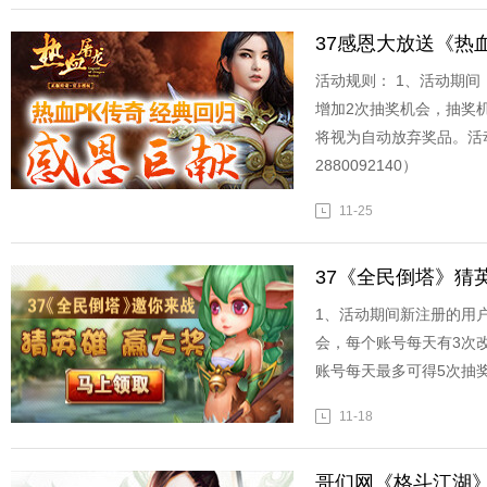
37感恩大放送《热
活动规则： 1、活动期
增加2次抽奖机会，抽奖
将视为自动放弃奖品。活
2880092140）
11-25
37《全民倒塔》猜
1、活动期间新注册的用
会，每个账号每天有3次
账号每天最多可得5次抽
11-18
哥们网《格斗江湖》