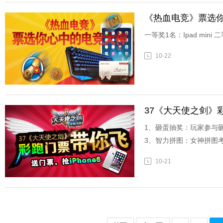
《热血电竞》票选
一等奖1名：Ipad min
10-22
37《大天使之剑》
1、砸蛋抽奖：玩家参与
3、智力拼图：女神拼图
10-21